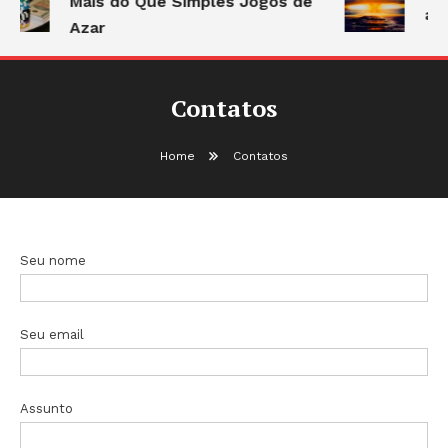
Mais do Que Simples Jogos de
ar
Azar
Contatos
Home
Contatos
Seu nome
Seu email
Assunto